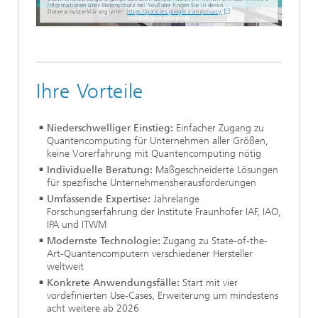
Informationen über Datenschutz bei YouTube finden Sie in deren
Datenschutzerklärung unter:
https://policies.google.com/privacy
Ihre Vorteile
Niederschwelliger Einstieg:
Einfacher Zugang zu
Quantencomputing für Unternehmen aller Größen,
keine Vorerfahrung mit Quantencomputing nötig
Individuelle Beratung:
Maßgeschneiderte Lösungen
für spezifische Unternehmensherausforderungen
Umfassende Expertise:
Jahrelange
Forschungserfahrung der Institute Fraunhofer IAF, IAO,
IPA und ITWM
Modernste Technologie:
Zugang zu State-of-the-
Art-Quantencomputern verschiedener Hersteller
weltweit
Konkrete Anwendungsfälle:
Start mit vier
vordefinierten Use-Cases, Erweiterung um mindestens
acht weitere ab 2026