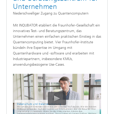
Unternehmen
Niederschwelliger Zugang zu Quantencomputern
Mit INQUBATOR etabliert die Fraunhofer-Gesellschaft ein
innovatives Test- und Beratungszentrum, das
Unternehmen einen einfachen praktischen Einstieg in das
Quantencomputing bietet. Vier Fraunhofer-Institute
bündeln ihre Expertise im Umgang mit
Quantenhardware und -software und erarbeiten mit
Industriepartnern, insbesondere KMUs,
anwendungsbezogene Use-Cases.
Datenschutz und Datenverarbeitung
Wir setzen zum Einbinden von Videos den Anbieter YouTube ein. Wie die meisten
Websites verwendet YouTube Cookies, um Informationen über die Besucher ihrer
Internetseite zu sammeln. Wenn Sie das Video starten, könnte dies
Datenverarbeitungsvorgänge auslösen. Darauf haben wir keinen Einfluss. Weitere